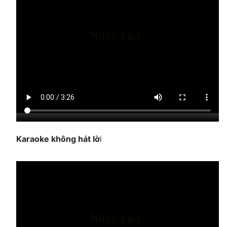
Karaoke không hát lờ
i