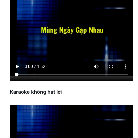
Karaoke không hát lờ
i